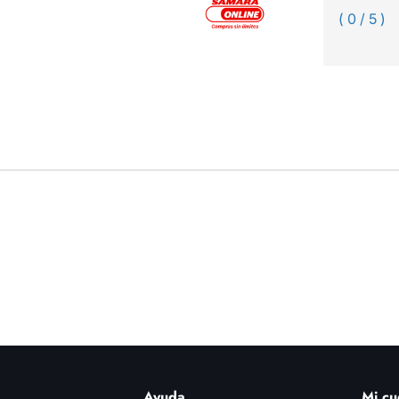
( 0 / 5 )
Ayuda
Mi cu