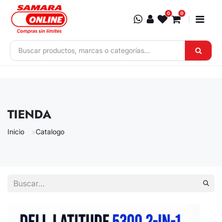
Ir al contenido
0
0
TIENDA
Inicio
Catalogo