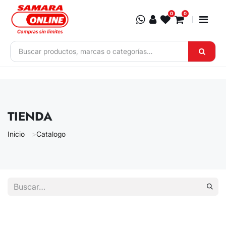
Ir al contenido
0
0
TIENDA
Inicio
Catalogo