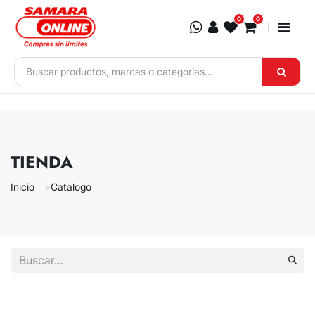
Ir al contenido
0
0
TIENDA
Inicio
Catalogo