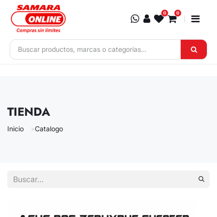
Ir al contenido
0
0
TIENDA
Inicio
Catalogo