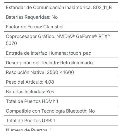
Estándar de Comunicación Inalámbrica
:
802_11_B
Baterías Requeridas
:
No
Factor de Forma
:
Clamshell
Coprocesador Gráfico
:
NVIDIA® GeForce® RTX™
5070
Entrada de Interfaz Humana
:
touch_pad
Descripción del Teclado
:
Retroiluminado
Resolución Nativa
:
2560 x 1600
Peso del Artículo
:
4.08
Baterías Incluidas
:
Yes
Total de Puertos HDMI
:
1
Compatible con Tecnología Bluetooth
:
No
Total de Puertos USB
:
1
Número de Puertos
:
1