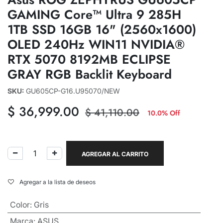
GAMING Core™ Ultra 9 285H
1TB SSD 16GB 16" (2560x1600)
OLED 240Hz WIN11 NVIDIA®
RTX 5070 8192MB ECLIPSE
GRAY RGB Backlit Keyboard
SKU:
GU605CP-G16.U95070/NEW
$
36,999.00
$
41,110.00
10.0% Off
AGREGAR AL CARRITO
Agregar a la lista de deseos
Color
:
Gris
Marca
:
ASUS