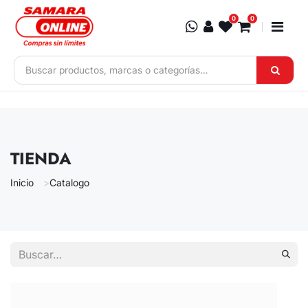
Ir al contenido
0
0
TIENDA
Inicio
Catalogo